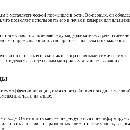
ым в металлургической промышленности. Во-первых, он облада
что позволяет использовать его в печах и камерах для плавлени
 стойкостью, что позволяет ему выдерживать быстрые изменени
ической промышленности, где процессы нагрева и охлаждения
яет использовать его в контакте с агрессивными химическими
и. Это делает его идеальным материалом для использования в
оды
т ему эффективно защищаться от воздействия погодных условий
омещений, так и на улице.
 и воде. Он не впитывает ее, не разрушается и не деформируетс
пользовать динасовый в различных климатических зонах, где ос
ем.