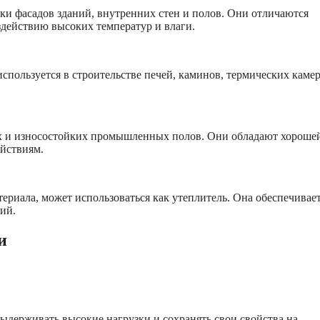
и фасадов зданий, внутренних стен и полов. Они отличаются
действию высоких температур и влаги.
спользуется в строительстве печей, каминов, термических камер
х и износостойких промышленных полов. Они обладают хороше
йствиям.
ериала, может использоваться как утеплитель. Она обеспечивае
ий.
и
держивать высокие нагрузки и сохранять свои свойства на