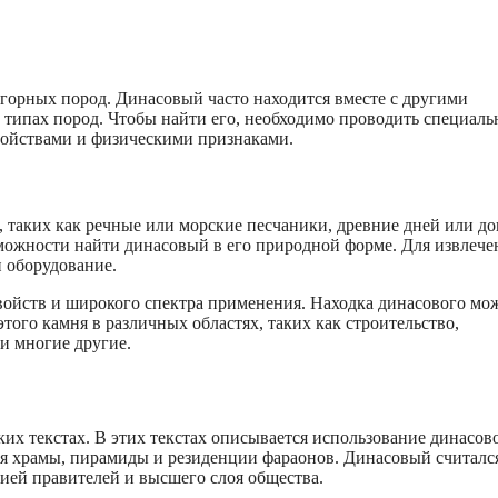
горных пород. Динасовый часто находится вместе с другими
х типах пород. Чтобы найти его, необходимо проводить специал
войствами и физическими признаками.
таких как речные или морские песчаники, древние дней или д
ожности найти динасовый в его природной форме. Для извлече
 оборудование.
войств и широкого спектра применения. Находка динасового мо
ого камня в различных областях, таких как строительство,
и многие другие.
их текстах. В этих текстах описывается использование динасов
ая храмы, пирамиды и резиденции фараонов. Динасовый считалс
ией правителей и высшего слоя общества.