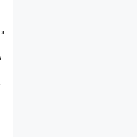
 и
й
т