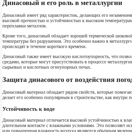
Динасовый и его роль в металлургии
Динасовый имеет ряд характеристик, делающих его незаменим
высокой прочностью и устойчивостью к высоким температурам, 
переплавки металлов.
Кроме того, динасовый обладает хорошей термической шоковой
температуры без разрушения. Это особенно важно в металлург
происходят в течение короткого времени.
Динасовый также имеет высокую кислотоупорность, что позвол
средами, которые могут присутствовать в процессе металлурги
сырьевых и кислотных огнеупорных печах.
Защита динасового от воздействия пог
Динасовый материал обладает рядом свойств, которые помогаю
делает его особенно популярным в строительстве, как внутри п
Устойчивость к воде
Динасовый материал отличается высокой устойчивостью к влаге
длительном контакте с влажными условиями. Это позволяет ис
или повышенная влажность воздуха являются обычным явлени