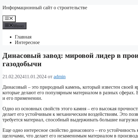
Перейти
Информационный сайт о строительстве
к
содержимому
Меню
Меню
Главная
Интересное
Динасовый завод: мировой лидер в прои
газодобычи
21.02.2024
11.01.2024
от
admin
Динасовый – это природный камень, который известен своей я
которые делают его популярным материалом в разных сферах. 
и его применении.
Одно из основных свойств этого камня – его высокая прочнос
делает его устойчивым к механическим воздействиям. Это позв
требуется материал, способный выдерживать большие нагрузки
Еще одно интересное свойство динасового – его устойчивость 
щелочами, что делает его незаменимым материалом в производ