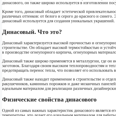
динасового, он также широко используется в изготовлении по
Кроме того, динасовый обладает эстетической привлекательно
различных оттенков: от белого и серого до красного и синего.
динасовый используется для создания уникальных украшений.
Динасовый. Что это?
Динасовый характеризуется высокой прочностью и огнеупорно
строительстве. Он обладает высокой термостойкостью и устойч
в производстве огнеупорного кирпича, огнеупорных материал
Динасовый также широко применяется в металлургии, где он и
заготовок. Благодаря своим высоким теплопроводностям и те
предотвращать перенос тепла, что позволяет его использовать 
Динасовый также находит применение в строительстве и отделк
ракушечников, каминных порожков и даже мозаичных панелей. 
идеальным материалом для реализации различных дизайнерски
Физические свойства динасового
Одной из самых важных характеристик динасового является ег
температуры, что делает его идеальным материалом для работы 