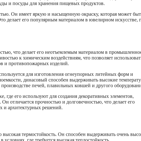
суды и посуды для хранения пищевых продуктов.
стью. Он имеет яркую и насыщенную окраску, которая может быт
 Это делает его популярным материалом в ювелирном искусстве, 
стью, что делает его неотъемлемым материалом в промышленно
ивостью к химическим воздействиям, что позволяет использоват
ов и противопожарных изделий.
спользуется для изготовления огнеупорных литейных форм и
плоемкости, динасовый способен выдерживать высокие температ
в производстве печей, плавильных ковшей и другого оборудовани
е, где его используют для создания декоративных элементов,
Он отличается прочностью и долговечностью, что делает его
х и архитектурных решений.
о высокая термостойкость. Он способен выдерживать очень выс
в условиях, где требуется высокая теплостойкость.