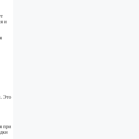
ет
я и
я
. Это
я при
адки