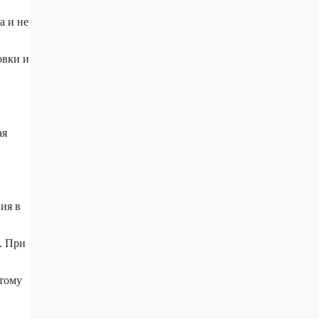
а и не
овки и
ая
ия в
. При
этому