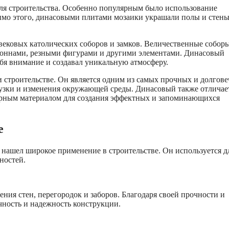
ля строительства. Особенно популярным было использование
имо этого, динасовыми плитами мозаики украшали полы и стен
евековых католических соборов и замков. Величественные собор
оннами, резными фигурами и другими элементами. Динасовый
ебя внимание и создавал уникальную атмосферу.
и строительстве. Он является одним из самых прочных и долгов
узки и изменения окружающей среды. Динасовый также отличае
ярным материалом для создания эффектных и запоминающихся
е
нашел широкое применение в строительстве. Он используется д
ностей.
ия стен, перегородок и заборов. Благодаря своей прочности и
чность и надежность конструкции.