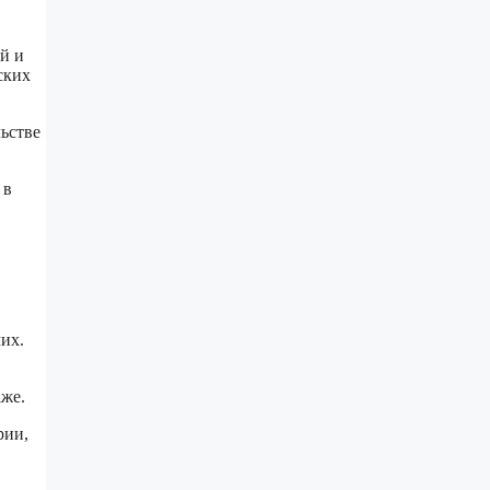
й и
ских
ьстве
 в
их.
аже.
рии,