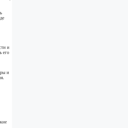
ь
где
сти и
ь его
уры и
я.
окие