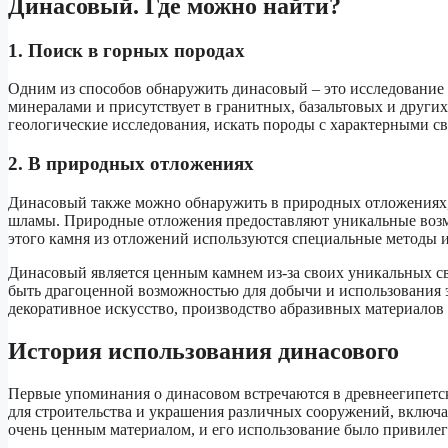
Динасовый. Где можно найти?
1. Поиск в горных породах
Одним из способов обнаружить динасовый – это исследование 
минералами и присутствует в гранитных, базальтовых и други
геологические исследования, искать породы с характерными с
2. В природных отложениях
Динасовый также можно обнаружить в природных отложениях, 
шламы. Природные отложения предоставляют уникальные возм
этого камня из отложений используются специальные методы и
Динасовый является ценным камнем из-за своих уникальных с
быть драгоценной возможностью для добычи и использования эт
декоративное искусство, производство абразивных материалов 
История использования динасового
Первые упоминания о динасовом встречаются в древнеегипетск
для строительства и украшения различных сооружений, включ
очень ценным материалом, и его использование было привилег