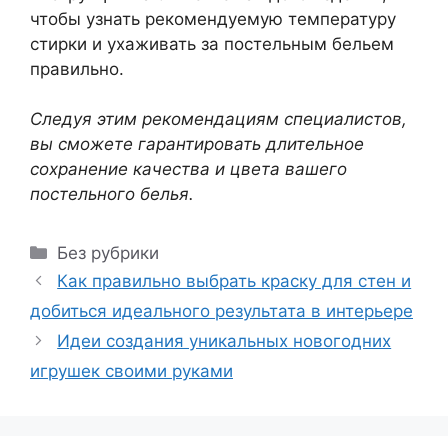
чтобы узнать рекомендуемую температуру
стирки и ухаживать за постельным бельем
правильно.
Следуя этим рекомендациям специалистов,
вы сможете гарантировать длительное
сохранение качества и цвета вашего
постельного белья.
Рубрики
Без рубрики
Как правильно выбрать краску для стен и
добиться идеального результата в интерьере
Идеи создания уникальных новогодних
игрушек своими руками