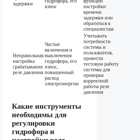
гидрофора, его
функции
задержки
износ
настройки
времени
задержки или
обратиться к
специалистам
Учитывать
потребности
Частые
системы и
включения и
пользователя,
Неправильная
выключения
провести
настройка
гидрофора, его
тестовую работу
срабатывания
износ,
системы для
реле давления
повышенный
проверки
расход
корректной
электроэнергии
работы реле
давления
Какие инструменты
необходимы для
регулировки
гидрофора и
настройки реле