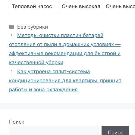
Тепловой насос
Очень высокая
Очень выс
Рубрики
Без рубрики
Методы очистки пластин батарей
отопления от пыли в домашних условиях —
эффективные рекомендации для быстрой и
качественной уборки
Как устроена сплит-система
кондиционирования для квартиры, принцип
работы и зона охлаждения
Поиск
Поиск