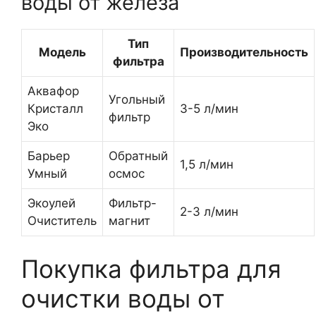
воды от железа
Тип
Модель
Производительность
фильтра
Аквафор
Угольный
Кристалл
3-5 л/мин
фильтр
Эко
Барьер
Обратный
1,5 л/мин
Умный
осмос
Экоулей
Фильтр-
2-3 л/мин
Очиститель
магнит
Покупка фильтра для
очистки воды от