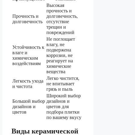
Высокая
прочность и
Прочность и
долговечность,
долговечность
отсутствие
трещин и
повреждений
Не поглощает
влагу, не
Устойчивость к
подвержена
влаге и
коррозии, не
химическим
реагирует на
воздействиям
химические
вещества
Легко чистится,
Легкость ухода
не впитывает
и чистота
грязь и пыль
Широкий выбор
Большой выбор
дизайнов и
дизайнов и
цветов для
цветов
подбора плитки
по вашему вкусу
Виды керамической