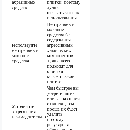
абразивных
плитки, поэтому
средств
лучше
отказаться от их
использования.
Нейтральные
моющие
средства без
содержания
Используйте
агрессивных
нейтральные
химических
моющие
компонентов
средства
лучше всего
подходят для
очистки
керамической
плитки.
Чем быстрее вы
уберете пятна
или загрязнения
с плитки, тем
Устраняйте
проще их будет
загрязнения
удалить,
незамедлительно
поэтому
регулярная
уборка очень