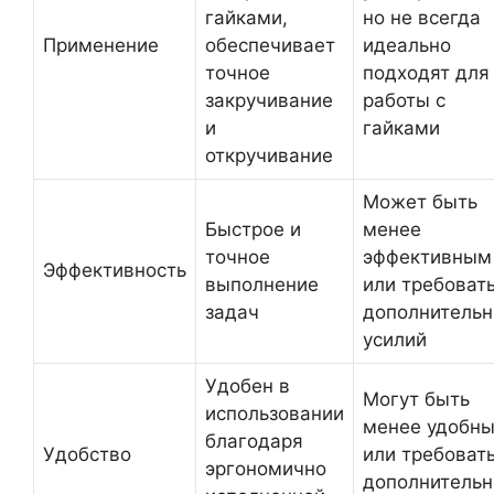
гайками,
но не всегда
Применение
обеспечивает
идеально
точное
подходят для
закручивание
работы с
и
гайками
откручивание
Может быть
Быстрое и
менее
точное
эффективным
Эффективность
выполнение
или требоват
задач
дополнитель
усилий
Удобен в
Могут быть
использовании
менее удобн
благодаря
Удобство
или требоват
эргономично
дополнитель