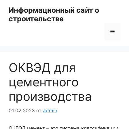
Перейти
Информационный сайт о
к
строительстве
содержимому
Меню
ОКВЭД для
цементного
производства
01.02.2023
от
admin
ОКВЭД цемент – это система классификации