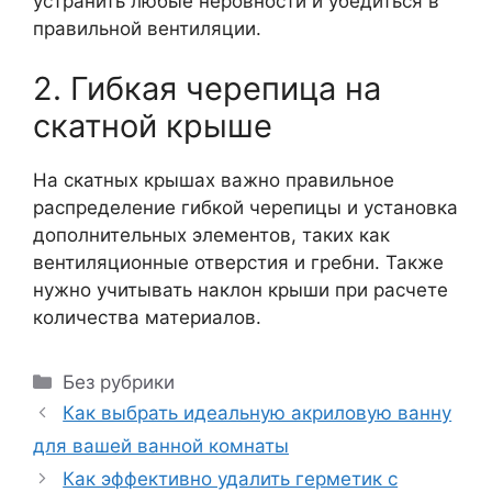
устранить любые неровности и убедиться в
правильной вентиляции.
2. Гибкая черепица на
скатной крыше
На скатных крышах важно правильное
распределение гибкой черепицы и установка
дополнительных элементов, таких как
вентиляционные отверстия и гребни. Также
нужно учитывать наклон крыши при расчете
количества материалов.
Рубрики
Без рубрики
Как выбрать идеальную акриловую ванну
для вашей ванной комнаты
Как эффективно удалить герметик с