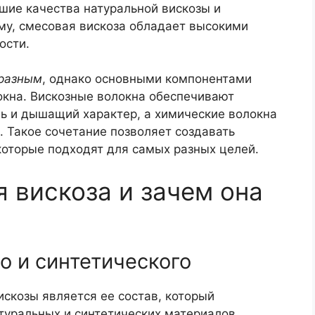
чшие качества натуральной вискозы и
му, смесовая вискоза обладает высокими
ости.
 разным
, однако основными компонентами
окна. Вискозные волокна обеспечивают
пь и дышащий характер, а химические волокна
. Такое сочетание позволяет создавать
которые подходят для самых разных целей.
я вискоза и зачем она
о и синтетического
козы является ее состав, который
туральных и синтетических материалов.