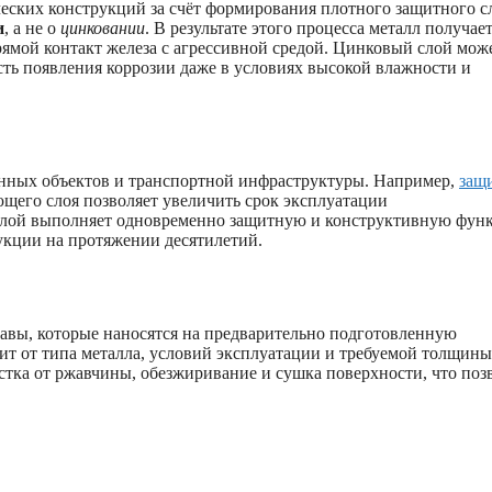
ских конструкций за счёт формирования плотного защитного с
и
, а не о
цинковании
. В результате этого процесса металл получае
ямой контакт железа с агрессивной средой. Цинковый слой мож
сть появления коррозии даже в условиях высокой влажности и
енных объектов и транспортной инфраструктуры. Например,
защ
щего слоя позволяет увеличить срок эксплуатации
слой выполняет одновременно защитную и конструктивную фун
укции на протяжении десятилетий.
авы, которые наносятся на предварительно подготовленную
ит от типа металла, условий эксплуатации и требуемой толщины
тка от ржавчины, обезжиривание и сушка поверхности, что поз