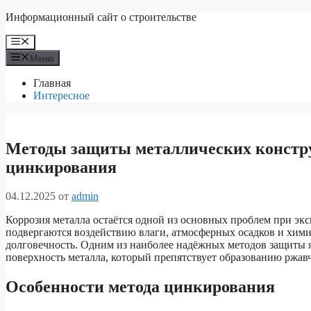
Перейти
Информационный сайт о строительстве
к
содержимому
Меню
Меню
Главная
Интересное
Методы защиты металлических констру
цинкирования
04.12.2025
от
admin
Коррозия металла остаётся одной из основных проблем при э
подвергаются воздействию влаги, атмосферных осадков и хими
долговечность. Одним из наиболее надёжных методов защиты 
поверхность металла, который препятствует образованию ржав
Особенности метода цинкирования