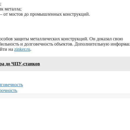
;
к металла;
— от мостов до промышленных конструкций.
особов защиты металлических конструкций. Он доказал свою
абильность и долговечность объектов. Дополнительную информа
айти на
zinker.ru
.
ора до ЧПУ-станков
лговечность
рочность