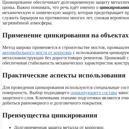
Цинкирование обеспечивает долговременную защиту металличе
цинка. Важно понимать, что речь идёт именно о
цинкировани
механическую и химическую защиту, которая предотвращает пр
служить барьером на протяжении многих лет, снижая вероятно
загрязнённой атмосферы.
Применение цинкирования на объектах
Метод широко применяется в строительстве мостов, промышл
автомобильного моста от коррозии
с использованием цинкирую
металлоконструкции без дорогостоящих ремонтов. Цинковый 
обеспечивая стабильность механических характеристик констр
Практические аспекты использования
Для проведения цинкирования используются специальные сост
поверхность. Выбор подходящего
цинкирующего состава
завис
защитного слоя. Ключевыми этапами подготовки являются очис
добиться равномерного и долговечного покрытия.
Преимущества цинкирования
Долговременная защита металла от коррозии;