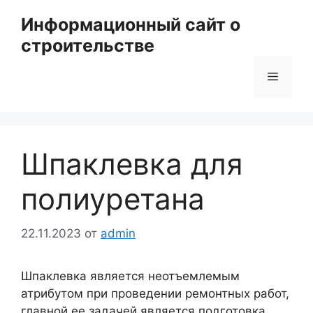
Перейти
Информационный сайт о
к
строительстве
содержимому
Меню
Шпаклевка для
полиуретана
22.11.2023
от
admin
Шпаклевка является неотъемлемым
атрибутом при проведении ремонтных работ,
главной ее задачей является подготовка